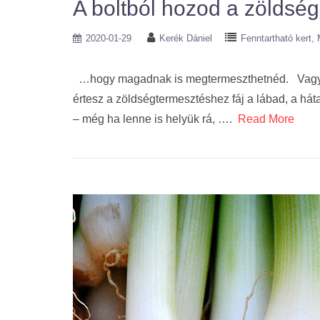
A boltból hozod a zöldsé
2020-01-29
Kerék Dániel
Fenntartható kert
…hogy magadnak is megtermeszthetnéd. Vagy azt
értesz a zöldségtermesztéshez fáj a lábad, a há
– még ha lenne is helyük rá, ….
Read More