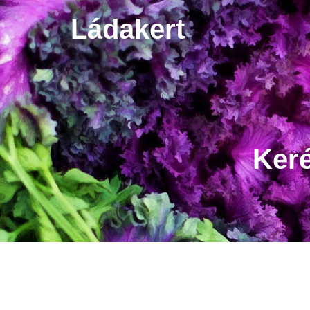
Ládakert
Keré