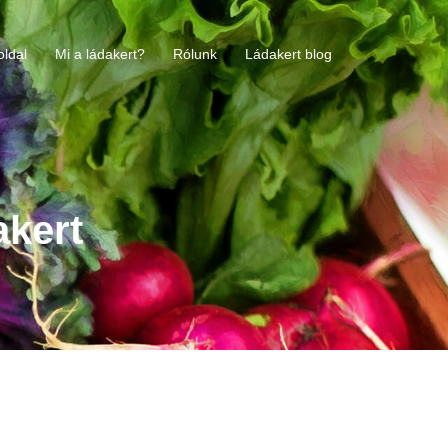
oldal
Mi a ládakert?
Rólunk
Ládakert blog
akert