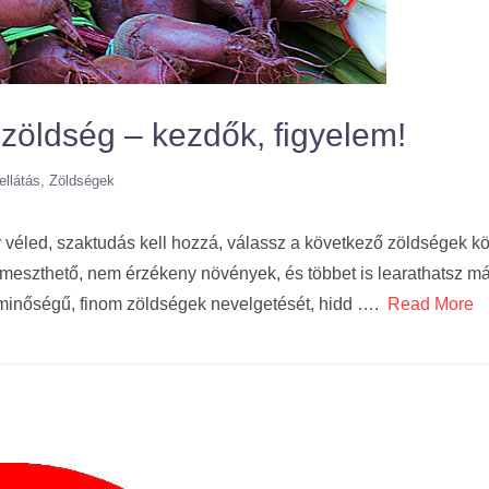
zöldség – kezdők, figyelem!
llátás
Zöldségek
 véled, szaktudás kell hozzá, válassz a következő zöldségek köz
meszthető, nem érzékeny növények, és többet is learathatsz m
jó minőségű, finom zöldségek nevelgetését, hidd ….
Read More