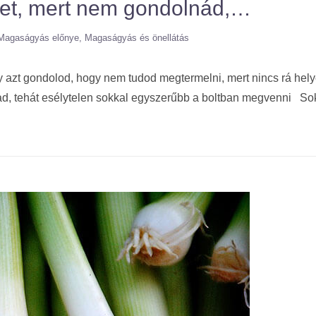
get, mert nem gondolnád,…
Magaságyás előnye
Magaságyás és önellátás
 gondolod, hogy nem tudod megtermelni, mert nincs rá helye
tad, tehát esélytelen sokkal egyszerűbb a boltban megvenni So