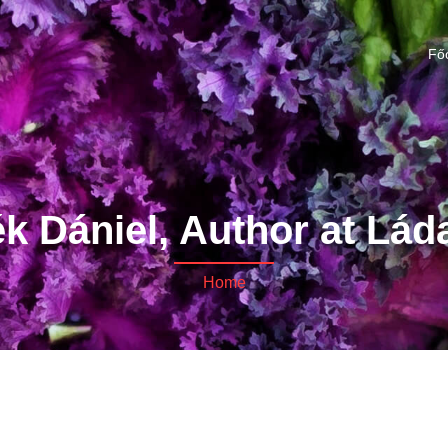
Fő
k Dániel, Author at Lád
Home