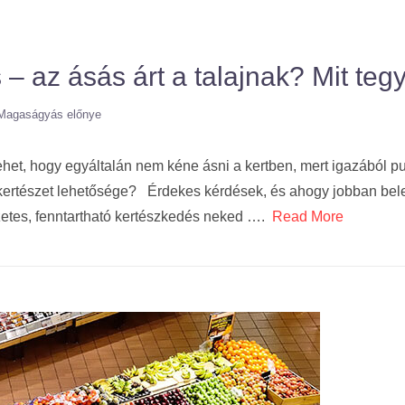
 – az ásás árt a talajnak? Mit te
Magaságyás előnye
het, hogy egyáltalán nem kéne ásni a kertben, mert igazából pus
kertészet lehetősége? Érdekes kérdések, és ahogy jobban bel
zetes, fenntartható kertészkedés neked ….
Read More