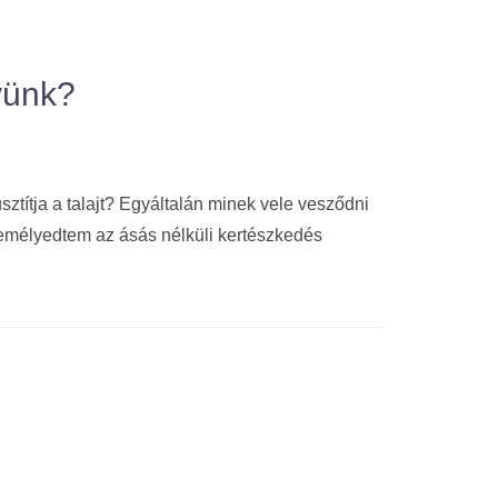
gyünk?
ztítja a talajt? Egyáltalán minek vele vesződni
emélyedtem az ásás nélküli kertészkedés