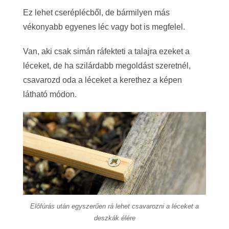
Ez lehet cseréplécből, de bármilyen más
vékonyabb egyenes léc vagy bot is megfelel.
Van, aki csak simán ráfekteti a talajra ezeket a
léceket, de ha szilárdabb megoldást szeretnél,
csavarozd oda a léceket a kerethez a képen
látható módon.
Előfúrás után egyszerűen rá lehet csavarozni a léceket a
deszkák élére