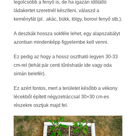
legolcsóbb a fenyő is, de ha igazán időtálló
ládakertet szeretnél készíteni, válaszd a
keményfát (pl. akác, bükk, tölgy, borovi fenyő stb.).
A deszkák hossza sokféle lehet, egy alapszabályt
azonban mindenképp figyelembe kell venni.
Ez pedig az hogy a hossz osztható legyen 30-33
cm-rel (tehát pár centi tűréshatár ide vagy oda
simán belefér).
Ez azért fontos, mert a területet később a vékony
lécekből épített négyzetráccsal 30×30 cm-es
részekre osztjuk majd fel.