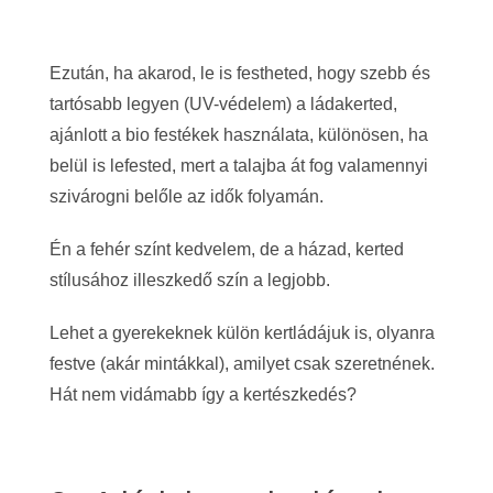
Ezután, ha akarod, le is festheted, hogy szebb és
tartósabb legyen (UV-védelem) a ládakerted,
ajánlott a bio festékek használata, különösen, ha
belül is lefested, mert a talajba át fog valamennyi
szivárogni belőle az idők folyamán.
Én a fehér színt kedvelem, de a házad, kerted
stílusához illeszkedő szín a legjobb.
Lehet a gyerekeknek külön kertládájuk is, olyanra
festve (akár mintákkal), amilyet csak szeretnének.
Hát nem vidámabb így a kertészkedés?