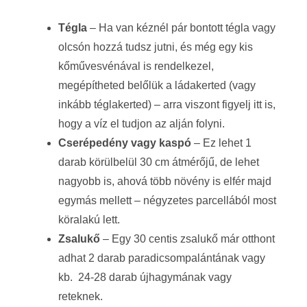
Tégla
– Ha van kéznél pár bontott tégla vagy
olcsón hozzá tudsz jutni, és még egy kis
kőművesvénával is rendelkezel,
megépítheted belőlük a ládakerted (vagy
inkább téglakerted) – arra viszont figyelj itt is,
hogy a víz el tudjon az alján folyni.
Cserépedény vagy kaspó
– Ez lehet 1
darab körülbelül 30 cm átmérőjű, de lehet
nagyobb is, ahová több növény is elfér majd
egymás mellett – négyzetes parcellából most
köralakú lett.
Zsalukő
– Egy 30 centis zsalukő már otthont
adhat 2 darab paradicsompalántának vagy
kb. 24-28 darab újhagymának vagy
reteknek.