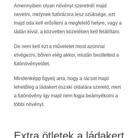
Amennyiben olyan növényt szeretnél majd
nevelni, melynek futórácsra lesz szüksége, ezt
majd oda kell erősíteni a megfelelő helyre, vagy a
ládán kívül, a közvetlen közelében kell felállítani.
De nem kell ezt a műveletet most azonnal
elvégezni, bőven elég akkor, miután beültetted a
futónövényeidet.
Mindenképp figyelj arra, hogy a rácsot majd
lehetőleg a ládakert északi oldalára szereld, mert
a futónövény így majd nem fogja beárnyékolni a
többi növényt.
Extra ötletek a ládakert