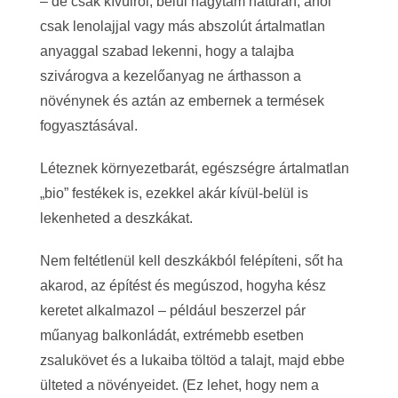
– de csak kívülről, belül hagytam natúran, ahol
csak lenolajjal vagy más abszolút ártalmatlan
anyaggal szabad lekenni, hogy a talajba
szivárogva a kezelőanyag ne árthasson a
növénynek és aztán az embernek a termések
fogyasztásával.
Léteznek környezetbarát, egészségre ártalmatlan
„bio” festékek is, ezekkel akár kívül-belül is
lekenheted a deszkákat.
Nem feltétlenül kell deszkákból felépíteni, sőt ha
akarod, az építést és megúszod, hogyha kész
keretet alkalmazol – például beszerzel pár
műanyag balkonládát, extrémebb esetben
zsalukövet és a lukaiba töltöd a talajt, majd ebbe
ülteted a növényeidet. (
Ez lehet, hogy nem a