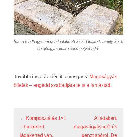
Íme a rendhagyó módon kialakított kicsi ládakert, amely kb. 8
db újhagymának képes helyet adni.
További inspirációért itt olvasgass:
Magaságyás
ötletek – engedd szabadjára te is a fantáziád!
←
Komposztálás 1×1
A ládakert,
– ha kerted,
magaságyás időt és
ládakerted van,
pénzt spórol. De