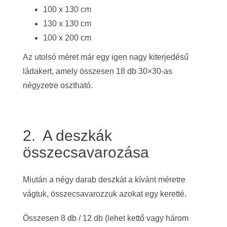
100 x 130 cm
130 x 130 cm
100 x 200 cm
Az utolsó méret már egy igen nagy kiterjedésű
ládakert, amely összesen 18 db 30×30-as
négyzetre osztható.
2. A deszkák
összecsavarozása
Miután a négy darab deszkát a kívánt méretre
vágtuk, összecsavarozzuk azokat egy keretté.
Összesen 8 db / 12 db (lehet kettő vagy három