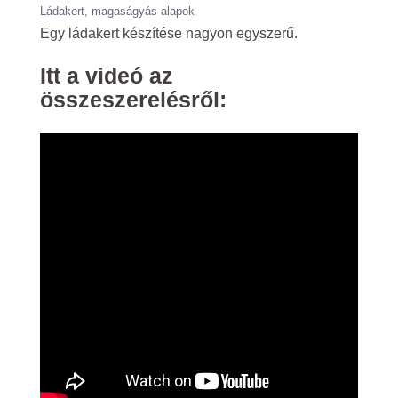
Ládakert, magaságyás alapok
Egy ládakert készítése nagyon egyszerű.
Itt a videó az
összeszerelésről: