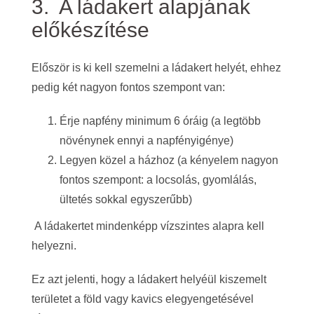
3. A ládakert alapjának
előkészítése
Először is ki kell szemelni a ládakert helyét, ehhez
pedig két nagyon fontos szempont van:
Érje napfény minimum 6 óráig (a legtöbb
növénynek ennyi a napfényigénye)
Legyen közel a házhoz (a kényelem nagyon
fontos szempont: a locsolás, gyomlálás,
ültetés sokkal egyszerűbb)
A ládakertet mindenképp vízszintes alapra kell
helyezni.
Ez azt jelenti, hogy a ládakert helyéül kiszemelt
területet a föld vagy kavics elegyengetésével