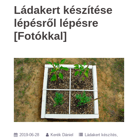
Ládakert készítése
lépésről lépésre
[Fotókkal]
2019-06-28
Kerék Dániel
Ládakert készítés