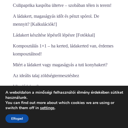
Csilipaprika kaspóba ültetve – szobában télen is terem!
A ládakert, magaságyás időt és pénzt spórol. De
mennyit? [Kalkulációk!]
Ládakert készítése lépésről lépésre [Fotókkal]
Komposztálás 1×1 – ha kerted, ládakerted van, érdemes
komposztálnod!
Miért a ládakert vagy magaságyás a tuti konyhakert?
Az ideális talaj zöldségtermesztéshez
Mi a ládakert?
A weboldalon a minőségi felhasználói élmény érdekében sütiket
használunk.
Első ládakertem – hogyan építettem és ültettem tele
You can find out more about which cookies we are using or
zöldséggel
switch them off in
settings
.
Elfogad