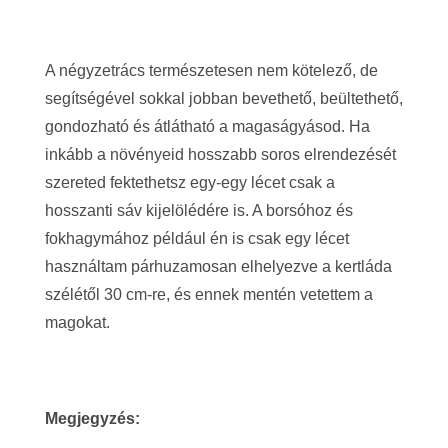
A négyzetrács természetesen nem kötelező, de
segítségével sokkal jobban bevethető, beültethető,
gondozható és átlátható a magaságyásod. Ha
inkább a növényeid hosszabb soros elrendezését
szereted fektethetsz egy-egy lécet csak a
hosszanti sáv kijelölédére is. A borsóhoz és
fokhagymához például én is csak egy lécet
használtam párhuzamosan elhelyezve a kertláda
szélétől 30 cm-re, és ennek mentén vetettem a
magokat.
Megjegyzés: