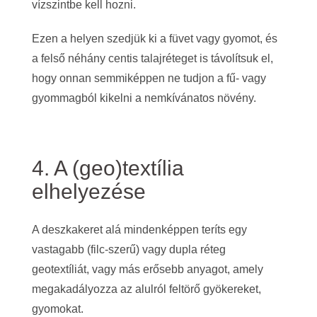
vízszintbe kell hozni.
Ezen a helyen szedjük ki a füvet vagy gyomot, és
a felső néhány centis talajréteget is távolítsuk el,
hogy onnan semmiképpen ne tudjon a fű- vagy
gyommagból kikelni a nemkívánatos növény.
4. A (geo)textília
elhelyezése
A deszkakeret alá mindenképpen teríts egy
vastagabb (filc-szerű) vagy dupla réteg
geotextíliát, vagy más erősebb anyagot, amely
megakadályozza az alulról feltörő gyökereket,
gyomokat.