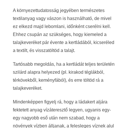
A környezettudatosság jegyében természetes
textilanyag vagy vászon is használható, de mivel
ez elkezd majd lebomlani, időnként cserélni kell.
Ehhez csupán az szükséges, hogy kiemeled a
talajkeveréket pár évente a kertládából, kicseréled
a textilt, és visszatöltöd a talajt.
Tartósabb megoldás, ha a kertládát teljes területén
szilárd alapra helyezed (pl. kirakod téglákból,
térkövekből, keményfából), és erre töltöd rá a
talajkeveréket.
Mindenképpen figyelj rá, hogy a ládakert aljára
fektetett anyag vízáteresztő legyen, ugyanis egy-
egy nagyobb eső után nem szabad, hogy a
növények vízben álljanak, a felesleges víznek alul