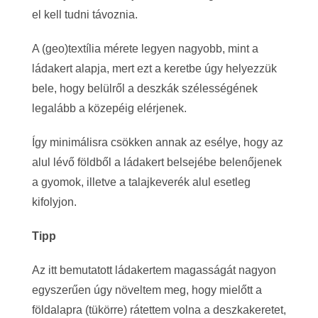
el kell tudni távoznia.
A (geo)textília mérete legyen nagyobb, mint a
ládakert alapja, mert ezt a keretbe úgy helyezzük
bele, hogy belülről a deszkák szélességének
legalább a közepéig elérjenek.
Így minimálisra csökken annak az esélye, hogy az
alul lévő földből a ládakert belsejébe belenőjenek
a gyomok, illetve a talajkeverék alul esetleg
kifolyjon.
Tipp
Az itt bemutatott ládakertem magasságát nagyon
egyszerűen úgy növeltem meg, hogy mielőtt a
földalapra (tükörre) rátettem volna a deszkakeretet,