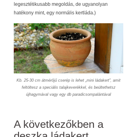
legesztétikusabb megoldás, de ugyanolyan
hatékony mint, egy normális kertláda.)
Kb. 25-30 cm átmérőjű cserép is lehet „mini ládakert”, amit
feltöltesz a speciális talajkeverékkel, és beültethetsz
újhagymával vagy egy db paradicsompalántával
A következőkben a
deszka ládakert