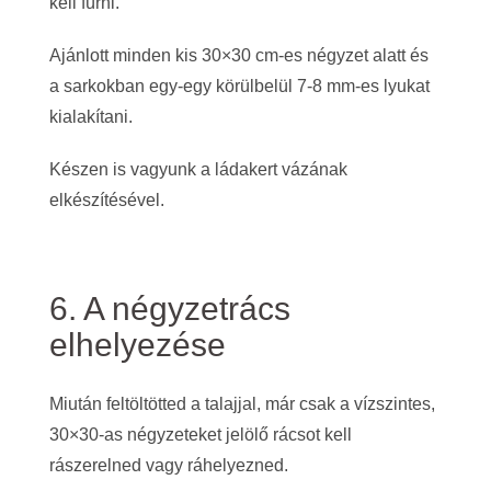
kell fúrni.
Ajánlott minden kis 30×30 cm-es négyzet alatt és
a sarkokban egy-egy körülbelül 7-8 mm-es lyukat
kialakítani.
Készen is vagyunk a ládakert vázának
elkészítésével.
6. A négyzetrács
elhelyezése
Miután feltöltötted a talajjal, már csak a vízszintes,
30×30-as négyzeteket jelölő rácsot kell
rászerelned vagy ráhelyezned.