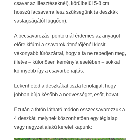
csavar az illesztéseknél), körülbelül 5-8 cm
hosszú facsavarra lesz szükségünk (a deszkák
vastagságától függően).
A becsavarozási pontoknál érdemes az anyagot
előre kifúrni a csavarok átmérőjénél kicsit
vékonyabb fúrószárral, hogy a fa ne repedjen meg,
illetve – különösen keményfa esetében – sokkal
könnyebb így a csavarbehajtás.
Lekenheted a deszkákat tiszta lenolajjal, hogy
jobban bírja később a nedvességet, esőt, havat.
Ezután a fotón látható módon összecsavarozzuk a
4 deszkát, melynek köszönhetően egy téglalap
vagy négyzet alakú keretet kapunk: