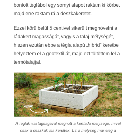
bontott téglából egy sornyi alapot raktam ki körbe,
majd erre raktam rá a deszkakeretet.
Ezzel körülbelül 5 centivel sikerült megnövelni a
ládakert magasságát, vagyis a talaj mélységét,
hiszen ezután ebbe a tégla alapú „hibrid” keretbe
helyeztem el a geotextíliát, majd ezt töltöttem fel a
termőtalajjal.
A téglák vastagságával megnőtt a kertláda mélysége, mivel
csak a deszkák alá kerültek. Ez a mélység már elég a