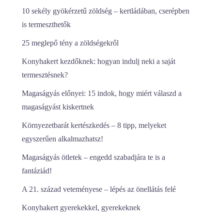
10 sekély gyökérzetű zöldség – kertládában, cserépben
is termeszthetők
25 meglepő tény a zöldségekről
Konyhakert kezdőknek: hogyan indulj neki a saját
termesztésnek?
Magaságyás előnyei: 15 indok, hogy miért válaszd a
magaságyást kiskertnek
Környezetbarát kertészkedés – 8 tipp, melyeket
egyszerűen alkalmazhatsz!
Magaságyás ötletek – engedd szabadjára te is a
fantáziád!
A 21. század veteményese – lépés az önellátás felé
Konyhakert gyerekekkel, gyerekeknek