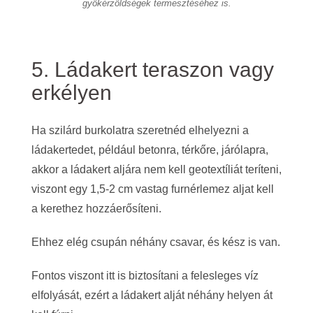
gyökérzöldségek termesztéséhez is.
5. Ládakert teraszon vagy
erkélyen
Ha szilárd burkolatra szeretnéd elhelyezni a
ládakertedet, például betonra, térkőre, járólapra,
akkor a ládakert aljára nem kell geotextíliát teríteni,
viszont egy 1,5-2 cm vastag furnérlemez aljat kell
a kerethez hozzáerősíteni.
Ehhez elég csupán néhány csavar, és kész is van.
Fontos viszont itt is biztosítani a felesleges víz
elfolyását, ezért a ládakert alját néhány helyen át