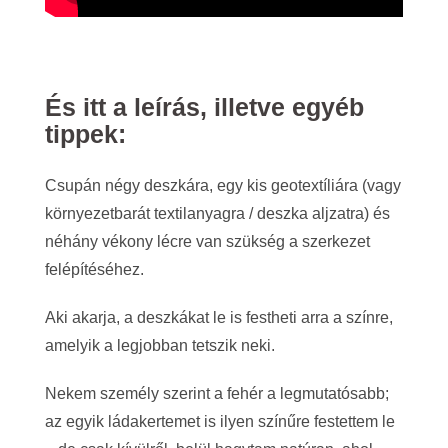
És itt a leírás, illetve egyéb
tippek:
Csupán négy deszkára, egy kis geotextíliára (vagy
környezetbarát textilanyagra / deszka aljzatra) és
néhány vékony lécre van szükség a szerkezet
felépítéséhez.
Aki akarja, a deszkákat le is festheti arra a színre,
amelyik a legjobban tetszik neki.
Nekem személy szerint a fehér a legmutatósabb;
az egyik ládakertemet is ilyen színűre festettem le