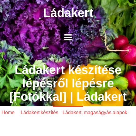
Ládakert
Ládakert készítése
lépésről lépésre
[Fotókkal] | Ládakert
Home
/
Ládakert készítés
•
Ládakert, magaságyás alapok
/
Ládakert készítése lépésről lépésre [Fotókkal]